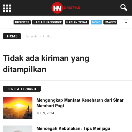
BUSINESS
HARIAN NANGGROE
HARIAN TEGAL
HOME
IMAGES
HOME
Beranda
HOME
Tidak ada kiriman yang
ditampilkan
BERITA TERBARU
Mengungkap Manfaat Kesehatan dari Sinar
Matahari Pagi
Mei 9, 2024
Mencegah Kebotakan: Tips Menjaga