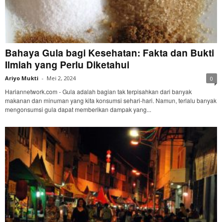
Bahaya Gula bagi Kesehatan: Fakta dan Bukti
Ilmiah yang Perlu Diketahui
Ariyo Mukti
-
Mei 2, 2024
0
Hariannetwork.com - Gula adalah bagian tak terpisahkan dari banyak
makanan dan minuman yang kita konsumsi sehari-hari. Namun, terlalu banyak
mengonsumsi gula dapat memberikan dampak yang...