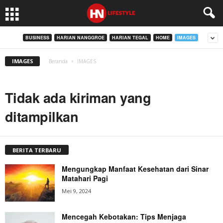
BUSINESS
HARIAN NANGGROE
HARIAN TEGAL
HOME
IMAGES
IMAGES
Beranda
IMAGES
Tidak ada kiriman yang
ditampilkan
BERITA TERBARU
Mengungkap Manfaat Kesehatan dari Sinar
Matahari Pagi
Mei 9, 2024
Mencegah Kebotakan: Tips Menjaga