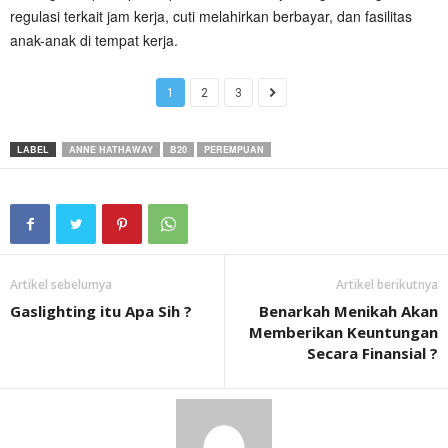
regulasi terkait jam kerja, cuti melahirkan berbayar, dan fasilitas
anak-anak di tempat kerja.
1
2
3
LABEL
ANNE HATHAWAY
B20
PEREMPUAN
Artikel sebelumya
Artikel berikutnya
Gaslighting itu Apa Sih ?
Benarkah Menikah Akan
Memberikan Keuntungan
Secara Finansial ?