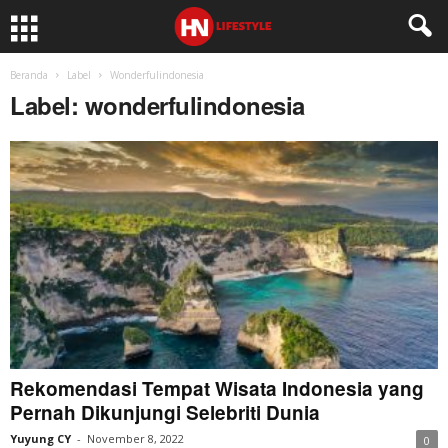
Beranda
Label
Wonderfulindonesia
Label: wonderfulindonesia
Rekomendasi Tempat Wisata Indonesia yang
Pernah Dikunjungi Selebriti Dunia
Yuyung CY
-
November 8, 2022
0