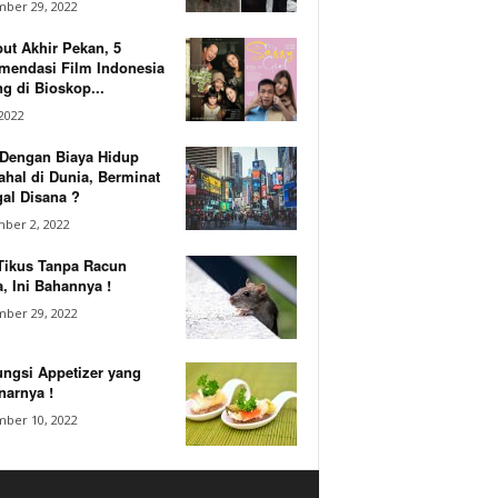
ber 29, 2022
ut Akhir Pekan, 5
mendasi Film Indonesia
g di Bioskop...
 2022
 Dengan Biaya Hidup
hal di Dunia, Berminat
al Disana ?
ber 2, 2022
Tikus Tanpa Racun
, Ini Bahannya !
ber 29, 2022
ungsi Appetizer yang
narnya !
ber 10, 2022