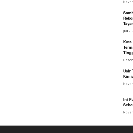
Novem
Samb
Reko
Tayan
Juli 2,
Kota
Terma
Tingg
Desem
Usir 
Kimia
Novem
Ini F
Sebe
Novem