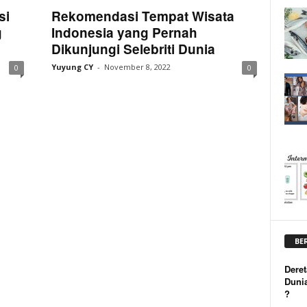
si
Rekomendasi Tempat Wisata
g
Indonesia yang Pernah
Dikunjungi Selebriti Dunia
Yuyung CY
-
November 8, 2022
0
0
BE
Deret
Duni
?