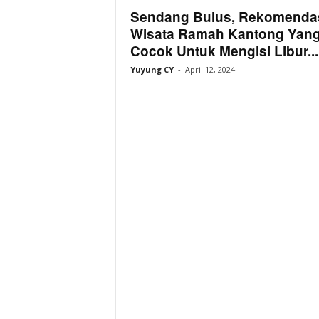
r
Sendang Bulus, Rekomenda
k
Wisata Ramah Kantong Yan
Cocok Untuk Mengisi Libur...
Yuyung CY
-
April 12, 2024