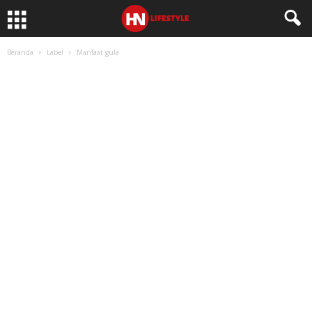
Beranda
Label
Manfaat gula