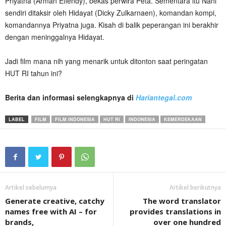
Priyatna (Arman Effendy), bekas perwira Peta. Sementara itu Nani
sendiri ditaksir oleh Hidayat (Dicky Zulkarnaen), komandan kompi,
komandannya Priyatna juga. Kisah di balik peperangan ini berakhir
dengan meninggalnya Hidayat.
Jadi film mana nih yang menarik untuk ditonton saat peringatan
HUT RI tahun ini?
Berita dan informasi selengkapnya di
Hariantegal.com
LABEL
FILM
FILM INDONESIA
HUT RI
INDONESIA
KEMERDEKAAN
Artikel sebelumya
Artikel berikutnya
Generate creative, catchy
The word translator
names free with AI – for
provides translations in
brands,
over one hundred