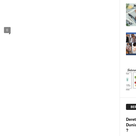
0
BE
Deret
Duni
?