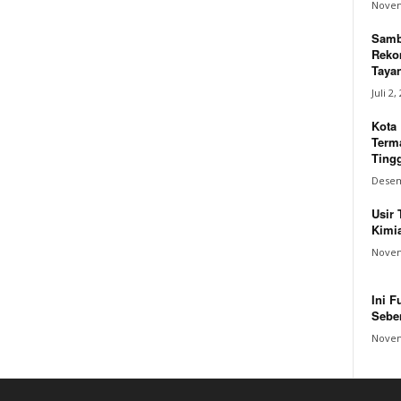
Novem
Samb
Reko
Tayan
Juli 2,
Kota
Terma
Tingg
Desem
Usir 
Kimia
Novem
Ini F
Sebe
Novem