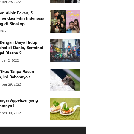
ber 29, 2022
ut Akhir Pekan, 5
mendasi Film Indonesia
g di Bioskop...
 2022
 Dengan Biaya Hidup
hal di Dunia, Berminat
al Disana ?
ber 2, 2022
Tikus Tanpa Racun
, Ini Bahannya !
ber 29, 2022
ungsi Appetizer yang
narnya !
ber 10, 2022