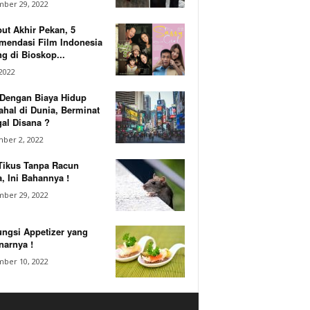
ber 29, 2022
ut Akhir Pekan, 5
mendasi Film Indonesia
g di Bioskop...
 2022
 Dengan Biaya Hidup
hal di Dunia, Berminat
al Disana ?
ber 2, 2022
Tikus Tanpa Racun
, Ini Bahannya !
ber 29, 2022
ungsi Appetizer yang
narnya !
ber 10, 2022