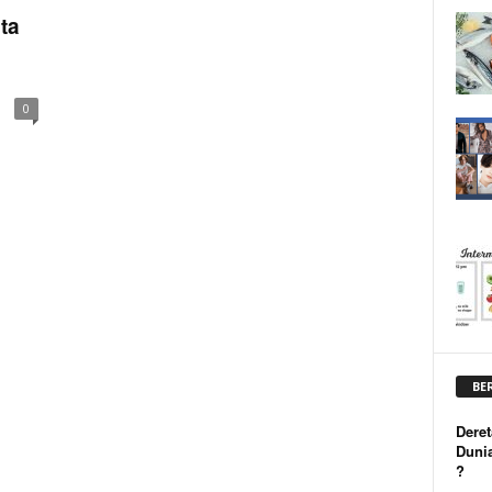
ta
0
BE
Deret
Duni
?