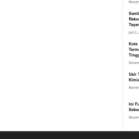
Novem
Samb
Reko
Tayan
Juli 2,
Kota
Terma
Tingg
Desem
Usir 
Kimia
Novem
Ini F
Sebe
Novem